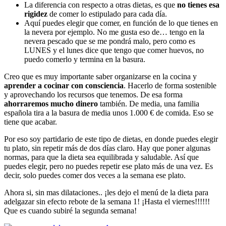
La diferencia con respecto a otras dietas, es que
no tienes esa
rigidez
de comer lo estipulado para cada día.
Aquí puedes elegir que comer, en función de lo que tienes en
la nevera por ejemplo. No me gusta eso de… tengo en la
nevera pescado que se me pondrá malo, pero como es
LUNES y el lunes dice que tengo que comer huevos, no
puedo comerlo y termina en la basura.
Creo que es muy importante saber organizarse en la cocina y
aprender a cocinar con consciencia
. Hacerlo de forma sostenible
y aprovechando los recursos que tenemos. De esa forma
ahorraremos mucho dinero
también. De media, una familia
española tira a la basura de media unos 1.000 € de comida. Eso se
tiene que acabar.
Por eso soy partidario de este tipo de dietas, en donde puedes elegir
tu plato, sin repetir más de dos días claro. Hay que poner algunas
normas, para que la dieta sea equilibrada y saludable. Así que
puedes elegir, pero no puedes repetir ese plato más de una vez. Es
decir, solo puedes comer dos veces a la semana ese plato.
Ahora si, sin mas dilataciones.. ¡les dejo el menú de la dieta para
adelgazar sin efecto rebote de la semana 1! ¡Hasta el viernes!!!!!!
Que es cuando subiré la segunda semana!