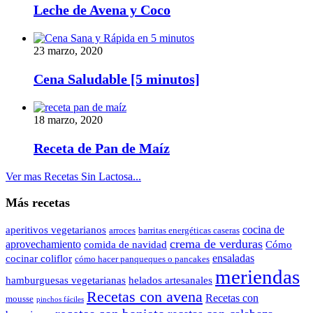
Leche de Avena y Coco
23 marzo, 2020
Cena Saludable [5 minutos]
18 marzo, 2020
Receta de Pan de Maíz
Ver mas Recetas Sin Lactosa...
Más recetas
cocina de
aperitivos vegetarianos
arroces
barritas energéticas caseras
crema de verduras
aprovechamiento
comida de navidad
Cómo
ensaladas
cocinar coliflor
cómo hacer panqueques o pancakes
meriendas
hamburguesas vegetarianas
helados artesanales
Recetas con avena
Recetas con
mousse
pinchos fáciles